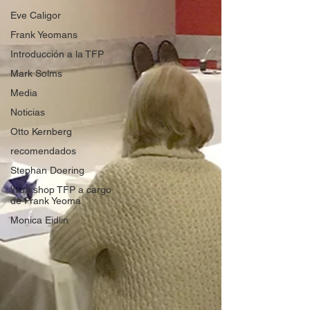
Eve Caligor
Frank Yeomans
Introducción a la TFP
Mark Solms
Media
Noticias
Otto Kernberg
recomendados
Stephan Doering
Workshop TFP a cargo
de Frank Yeoma
Monica Eidlin