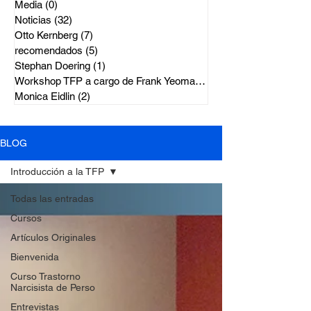
Media
(0)
0 entradas
Noticias
(32)
32 entradas
Otto Kernberg
(7)
7 entradas
recomendados
(5)
5 entradas
Stephan Doering
(1)
1 entrada
Workshop TFP a cargo de Frank Yeoma
(2)
2 entradas
Monica Eidlin
(2)
2 entradas
BLOG
Introducción a la TFP
Todas las entradas
Cursos
Artículos Originales
Bienvenida
Curso Trastorno
Narcisista de Perso
Entrevistas