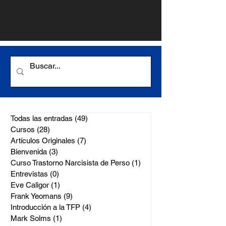
Todas las entradas
(49)
49 entradas
Cursos
(28)
28 entradas
Artículos Originales
(7)
7 entradas
Bienvenida
(3)
3 entradas
Curso Trastorno Narcisista de Perso
(1)
1 entrada
Entrevistas
(0)
0 entradas
Eve Caligor
(1)
1 entrada
Frank Yeomans
(9)
9 entradas
Introducción a la TFP
(4)
4 entradas
Mark Solms
(1)
1 entrada