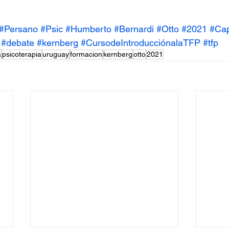
#Persano
#Psic
#Humberto
#Bernardi
#Otto
#2021
#Cap
#debate
#kernberg
#CursodeIntroducciónalaTFP
#tfp
a
psicoterapia
uruguay
formacion
kernberg
otto
2021