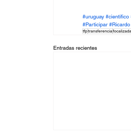
#uruguay
#cientifico
#Participar
#Ricardo
tfp
transferencia
focalizad
Entradas recientes