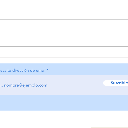
Semi
El aumento de las
consultas por trastorno
límite de personalidad
resa tu dirección de email
preocupa a terapeutas
Suscribir
HOME