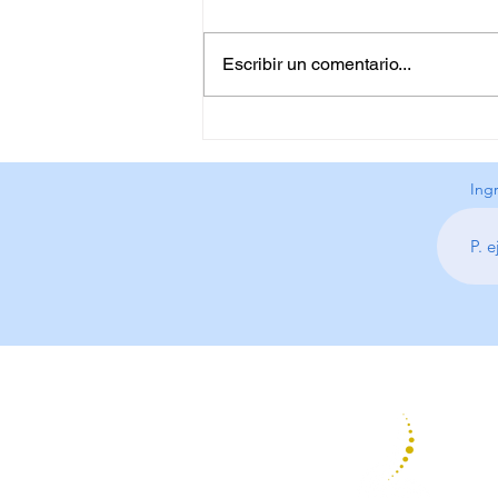
Escribir un comentario...
El aumento de las
consultas por trastorno
límite de personalidad
Ing
preocupa a terapeutas