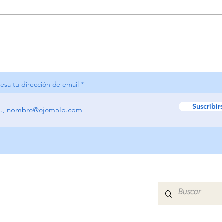
Seminario sobre TLP
CUR
TRA
PER
resa tu dirección de email
PSI
FOC
Suscribir
TRA
HOME
QUIÉNES SOMOS