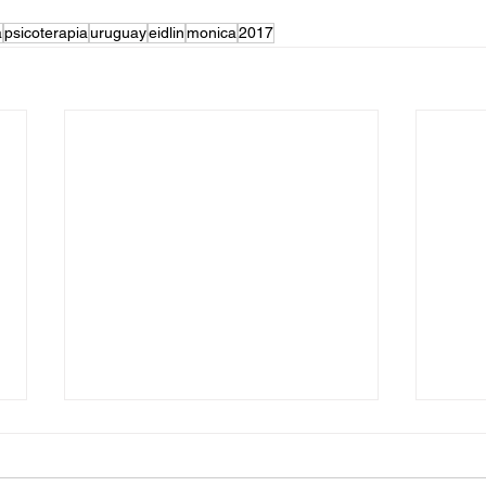
a
psicoterapia
uruguay
eidlin
monica
2017