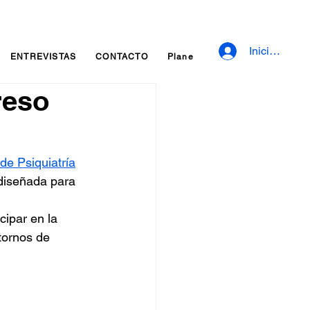
Iniciar sesió
ENTREVISTAS
CONTACTO
Planes y precios
Fidelizaci
reso
e Psiquiatría
 diseñada para 
cipar en la 
tornos de 