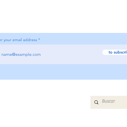
er your email address
to subscr
HOME
ABOUT US
COURSES
CONTACT