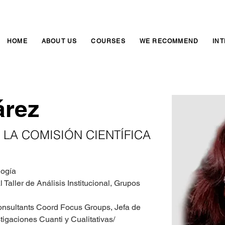
HOME
ABOUT US
COURSES
WE RECOMMEND
IN
árez
 LA COMISIÓN CIENTÍFICA
logía
l Taller de Análisis Institucional, Grupos 
nsultants Coord Focus Groups, Jefa de 
igaciones Cuanti y Cualitativas/ 