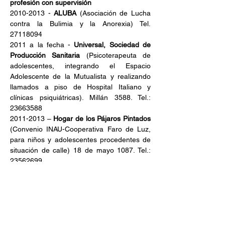
profesión con supervisión
2010-2013 - 
ALUBA
 (Asociación de Lucha 
contra la Bulimia y la Anorexia) Tel. 
27118094
2011 a la fecha - 
Universal,
Sociedad de 
Producción Sanitaria
 (Psicoterapeuta de 
adolescentes, integrando el Espacio 
Adolescente de la Mutualista y realizando 
llamados a piso de Hospital Italiano y 
clínicas psiquiátricas). Millán 3588. Tel.: 
23663588
2011-2013 – 
Hogar de los Pájaros Pintados
(Convenio INAU-Cooperativa Faro de Luz, 
para niños y adolescentes procedentes de 
situación de calle) 18 de mayo 1087. Tel.: 
23562699
2012 a la fecha -
La Barca
 (Proyecto de 
apoyo al egreso y autonomía anticipada y 
Proyecto de acompañamiento a Familias) 
Vedia 1135. Tel.: 23550833.