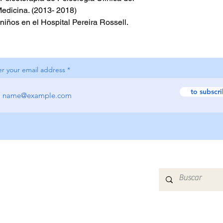
Medicina. (2013- 2018)
iños en el Hospital Pereira Rossell. 
er your email address
to subscr
HOME
ABOUT US
COURSES
CONTACT