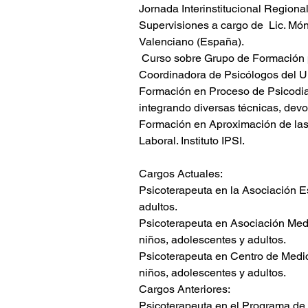
Jornada Interinstitucional Regional
Supervisiones a cargo de  Lic. Móni
Valenciano (España).
 Curso sobre Grupo de Formación para el Inicio de la Práctica Clínica . En 
Coordinadora de Psicólogos del U
Formación en Proceso de Psicodiag
integrando diversas técnicas, devol
Formación en Aproximación de las
Laboral. Instituto IPSI.
Cargos Actuales:
Psicoterapeuta en la Asociación E
adultos.
Psicoterapeuta en Asociación Med
niños, adolescentes y adultos.
Psicoterapeuta en Centro de Medic
niños, adolescentes y adultos.
Cargos Anteriores:
Psicoterapeuta en el Programa de P