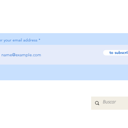
er your email address
to subscr
HOME
ABOUT US
COURSES
CONTACT