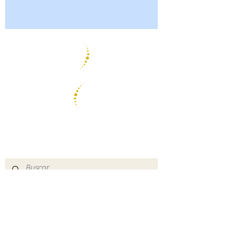
Psicoterapia Focada
em transferência
CONTATO
(+598)
94 43 81 51