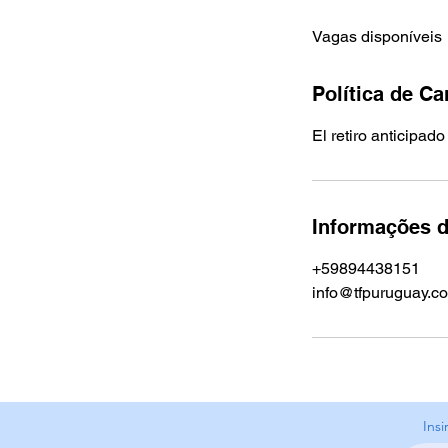
c
Vagas disponíveis
e
r
r
Política de C
a
d
El retiro anticipad
o
Informações d
+59894438151
info@tfpuruguay.c
Ins