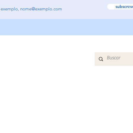
subscrev
CASA
Nueva página
QUEM SOMOS
CONTATO
CURSOS
(+598) 94 43 81 5
NÓS RECOMENDAMOS
info@tfpuruguay.
ENTREVISTAS
CONTATO