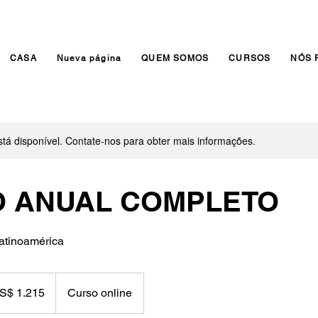
CASA
Nueva página
QUEM SOMOS
CURSOS
NÓS 
stá disponível. Contate-nos para obter mais informações.
 ANUAL COMPLETO
atinoamérica
es
S$ 1.215
Curso online
canos