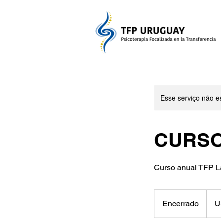
Esse serviço não e
CURSO
Curso anual TFP L
1.215
Dólar
Encerrado
E
U
ameri
n