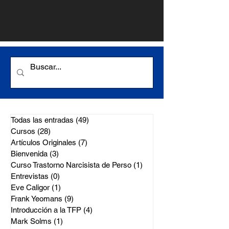
Todas las entradas
(49)
49 entradas
Cursos
(28)
28 entradas
Artículos Originales
(7)
7 entradas
Bienvenida
(3)
3 entradas
Curso Trastorno Narcisista de Perso
(1)
1 entrada
Entrevistas
(0)
0 entradas
Eve Caligor
(1)
1 entrada
Frank Yeomans
(9)
9 entradas
Introducción a la TFP
(4)
4 entradas
Mark Solms
(1)
1 entrada