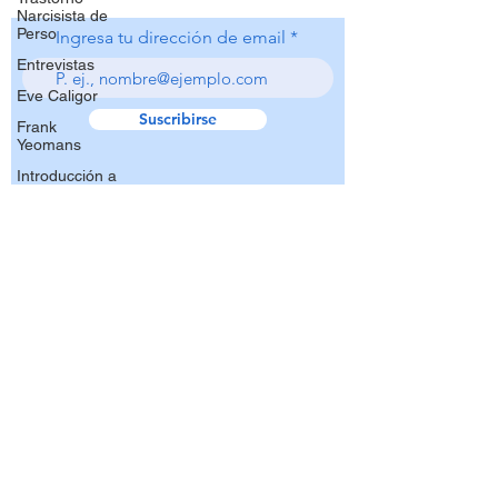
Narcisista de
Perso
Ingresa tu dirección de email
Entrevistas
Eve Caligor
Suscribirse
Frank
Yeomans
Introducción a
la TFP
Mark Solms
Media
Noticias
Otto Kernberg
recomendados
Stephan
Doering
Workshop
Psicoterapia Focalizada
TFP a cargo
en la Transferencia
de Frank
Yeoma