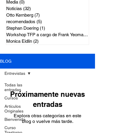
Media
(0)
0 entradas
Noticias
(32)
32 entradas
Otto Kernberg
(7)
7 entradas
recomendados
(5)
5 entradas
Stephan Doering
(1)
1 entrada
Workshop TFP a cargo de Frank Yeoma
(2)
2 entradas
Monica Eidlin
(2)
2 entradas
BLOG
Entrevistas
Todas las
entradas
Próximamente nuevas
Cursos
entradas
Artículos
Originales
Explora otras categorías en este
Bienvenida
blog o vuelve más tarde.
Curso
Trastorno