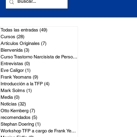
Todas las entradas
(49)
49 entradas
Cursos
(28)
28 entradas
Artículos Originales
(7)
7 entradas
Bienvenida
(3)
3 entradas
Curso Trastorno Narcisista de Perso
(1)
1 entrada
Entrevistas
(0)
0 entradas
Eve Caligor
(1)
1 entrada
Frank Yeomans
(9)
9 entradas
Introducción a la TFP
(4)
4 entradas
Mark Solms
(1)
1 entrada
Media
(0)
0 entradas
Noticias
(32)
32 entradas
Otto Kernberg
(7)
7 entradas
recomendados
(5)
5 entradas
Stephan Doering
(1)
1 entrada
Workshop TFP a cargo de Frank Yeoma
(2)
2 entradas