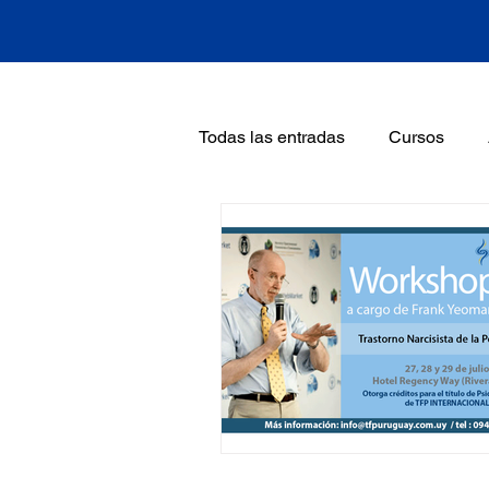
Todas las entradas
Cursos
Curso Trastorno Narcisista de P
Frank Yeomans
Introducci
Noticias
Otto Kernberg
Workshop TFP a cargo de Fran