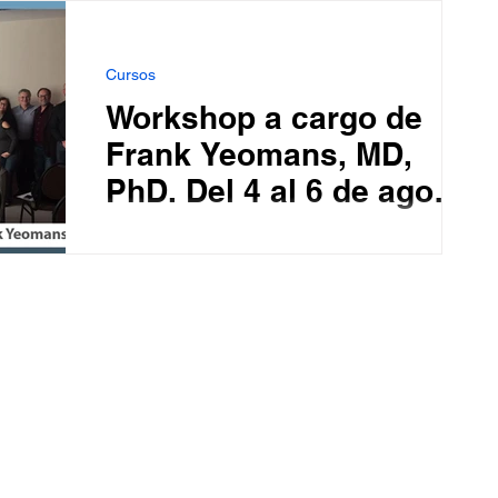
MD,...
Cursos
Workshop a cargo de
Frank Yeomans, MD,
PhD. Del 4 al 6 de agosto
de 2017
Los días 4, 5 y 6 de agosto se llevó a cabo el
Workshop “Psicoterapia Focalizada en la
Transferencia – Training 1”, a cargo de Frank...