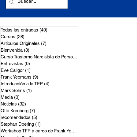
Todas las entradas
(49)
49 entradas
Cursos
(28)
28 entradas
Artículos Originales
(7)
7 entradas
Bienvenida
(3)
3 entradas
Curso Trastorno Narcisista de Perso
(1)
1 entrada
Entrevistas
(0)
0 entradas
Eve Caligor
(1)
1 entrada
Frank Yeomans
(9)
9 entradas
Introducción a la TFP
(4)
4 entradas
Mark Solms
(1)
1 entrada
Media
(0)
0 entradas
Noticias
(32)
32 entradas
Otto Kernberg
(7)
7 entradas
recomendados
(5)
5 entradas
Stephan Doering
(1)
1 entrada
Workshop TFP a cargo de Frank Yeoma
(2)
2 entradas