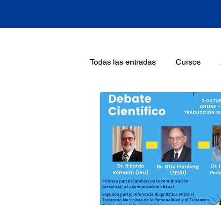
Todas las entradas
Cursos
Curso Trastorno Narcisista de P
Frank Yeomans
Introducci
Noticias
Otto Kernberg
Workshop TFP a cargo de Fran