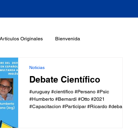
Artículos Originales
Bienvenida
erso
Entrevistas
Eve Caligor
Noticias
Debate Científico
ón a la TFP
Mark Solms
Media
#uruguay #cientifico #Persano #Psic
#Humberto #Bernardi #Otto #2021
#Capacitacion #Participar #Ricardo #debate
recomendados
Stephan Doering
#kernberg...
k Yeoma
Monica Eidlin