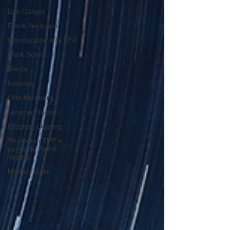
Eve Caligor
Frank Yeomans
Introducción a la TFP
Mark Solms
Media
Noticias
Otto Kernberg
recomendados
Stephan Doering
Workshop TFP a
cargo de Frank
Yeoma
Monica Eidlin