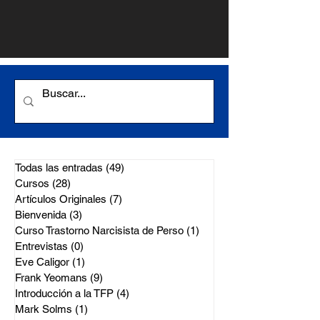
Todas las entradas
(49)
49 entradas
Cursos
(28)
28 entradas
Artículos Originales
(7)
7 entradas
Bienvenida
(3)
3 entradas
Curso Trastorno Narcisista de Perso
(1)
1 entrada
Entrevistas
(0)
0 entradas
Eve Caligor
(1)
1 entrada
Frank Yeomans
(9)
9 entradas
Introducción a la TFP
(4)
4 entradas
Mark Solms
(1)
1 entrada