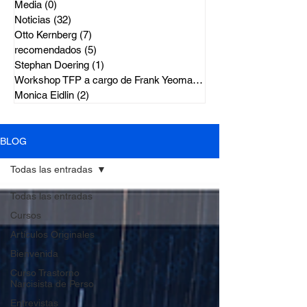
Media
(0)
0 entradas
Noticias
(32)
32 entradas
Otto Kernberg
(7)
7 entradas
recomendados
(5)
5 entradas
Stephan Doering
(1)
1 entrada
Workshop TFP a cargo de Frank Yeoma
(2)
2 entradas
Monica Eidlin
(2)
2 entradas
BLOG
Todas las entradas
Todas las entradas
Cursos
Artículos Originales
Bienvenida
Curso Trastorno
Narcisista de Perso
Entrevistas