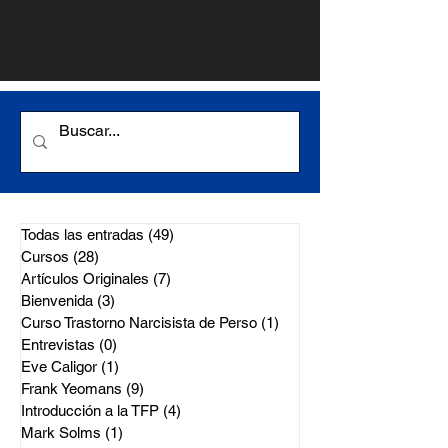
Todas las entradas
(49)
49 entradas
Cursos
(28)
28 entradas
Artículos Originales
(7)
7 entradas
Bienvenida
(3)
3 entradas
Curso Trastorno Narcisista de Perso
(1)
1 entrada
Entrevistas
(0)
0 entradas
Eve Caligor
(1)
1 entrada
Frank Yeomans
(9)
9 entradas
Introducción a la TFP
(4)
4 entradas
Mark Solms
(1)
1 entrada