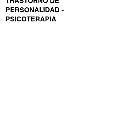
CURSOS 2023 -
TRASTORNO DE
PERSONALIDAD -
PSICOTERAPIA
FOCALIZADA EN LA
TRANSFERENCIA -
Tres profesores y participación de profesores
invitados, una audiencia que interactúa, videos y
viñetas clínicas, intervenciones