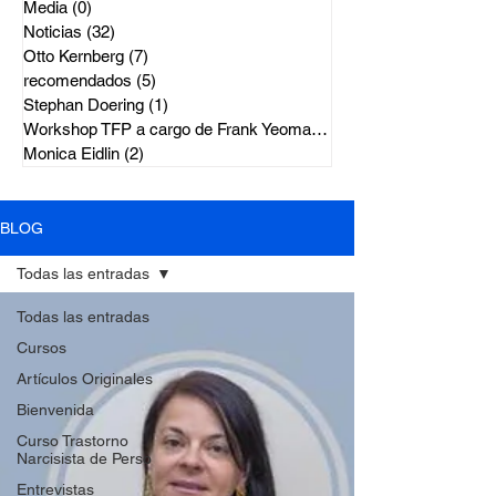
Media
(0)
0 entradas
Noticias
(32)
32 entradas
Otto Kernberg
(7)
7 entradas
recomendados
(5)
5 entradas
Stephan Doering
(1)
1 entrada
Workshop TFP a cargo de Frank Yeoma
(2)
2 entradas
Monica Eidlin
(2)
2 entradas
BLOG
Todas las entradas
Todas las entradas
Cursos
Artículos Originales
Bienvenida
Curso Trastorno
Narcisista de Perso
Entrevistas