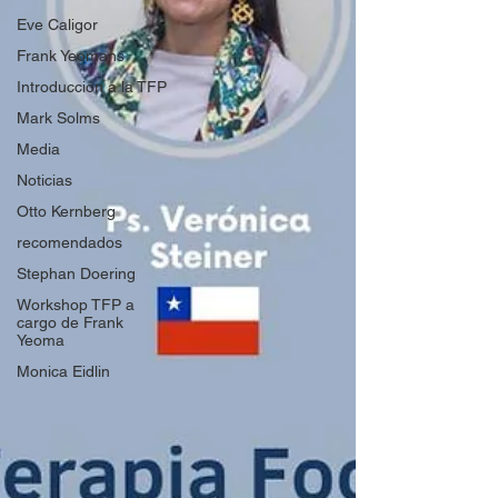
Eve Caligor
Frank Yeomans
Introducción a la TFP
Mark Solms
Media
Noticias
Otto Kernberg
recomendados
Stephan Doering
Workshop TFP a
cargo de Frank
Yeoma
Monica Eidlin